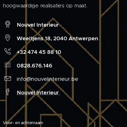
hoogwaardige realisaties op maat.
Nouvel Interieur
Weeltjens 18, 2040 Antwerpen
+32 474 45 88 10
0828.676.146
info@nouvelinterieur.be
Nouvel Interieur
Voor- en achternaam