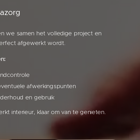
nazorg
en we samen het volledige project en
erfect afgewerkt wordt.
n:
indcontrole
eventuele afwerkingspunten
nderhoud en gebruik
kt interieur, klaar om van te genieten.