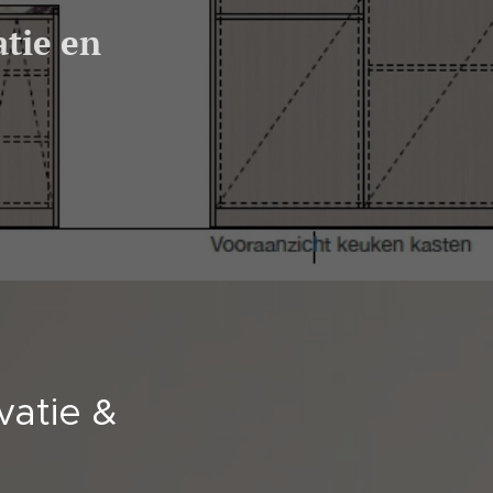
tie en
vatie &