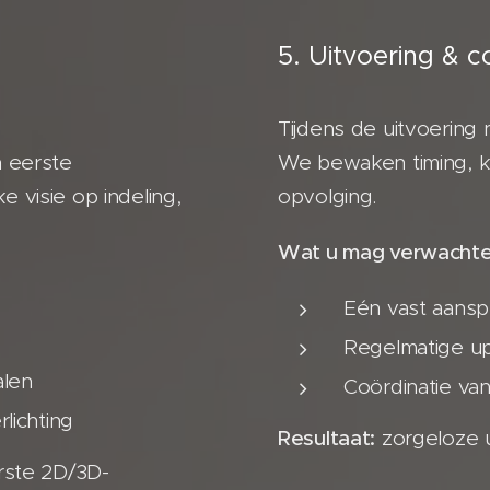
5. Uitvoering & c
Tijdens de uitvoering 
 eerste
We bewaken timing, kw
e visie op indeling,
opvolging.
Wat u mag verwachte
Eén vast aans
Regelmatige u
alen
Coördinatie va
lichting
Resultaat:
zorgeloze u
rste 2D/3D-