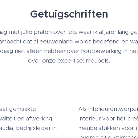
Getuigschriften
aag met jullie praten over iets waar ik al jarenlang
 ambacht dat al eeuwenlang wordt beoefend en waa
 vandaag niet alleen hebben over houtbewerking in he
over onze expertise: meubels.
maat gemaakte
Als interieurontwerpe
liteit en afwerking
Interieur voor het cr
udia, bedrijfsleider in
meubelstukken voor mij
leveren altijd vakmans