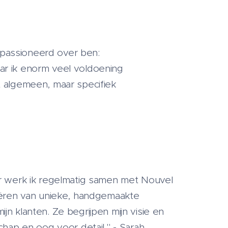
 gepassioneerd over ben:
r ik enorm veel voldoening
t algemeen, maar specifiek
r werk ik regelmatig samen met Nouvel
eëren van unieke, handgemaakte
n klanten. Ze begrijpen mijn visie en
chap en oog voor detail." - Sarah,